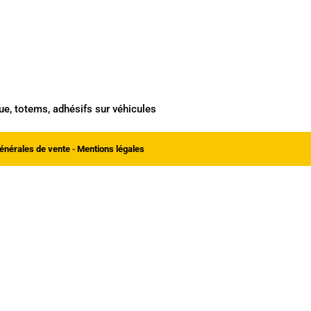
ue, totems, adhésifs sur véhicules
énérales de vente
-
Mentions légales