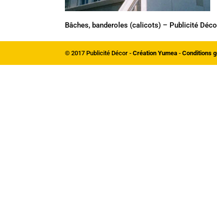
Bâches, banderoles (calicots) – Publicité Déco
© 2017 Publicité Décor -
Création Yumea
-
Conditions g